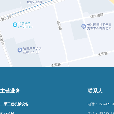
主营业务
联系人
二手工程机械设备
电话：158742161
农业机械
手机：158742161