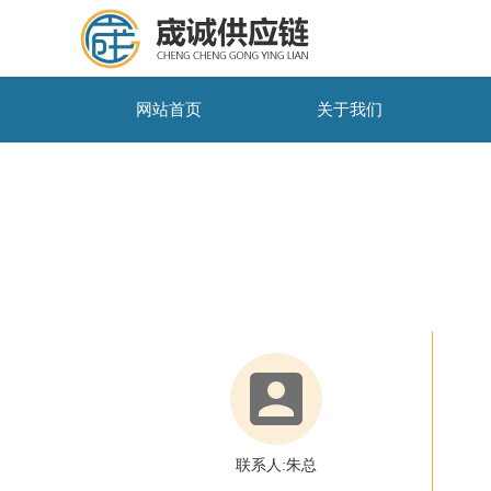
网站首页
关于我们
联系人:朱总