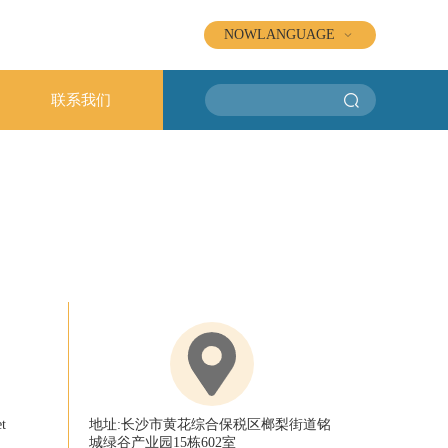
NOWLANGUAGE
联系我们
t
地址:长沙市黄花综合保税区榔梨街道铭
城绿谷产业园15栋602室