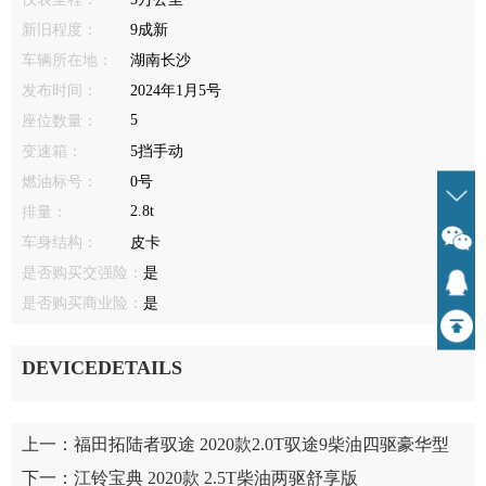
新旧程度：
9成新
车辆所在地：
湖南长沙
发布时间：
2024年1月5号
5
座位数量：
变速箱：
5挡手动
燃油标号：
0号
2.8t
排量：
车身结构：
皮卡
是否购买交强险：
是
是否购买商业险：
是
DEVICEDETAILS
上一：
福田拓陆者驭途 2020款2.0T驭途9柴油四驱豪华型
下一：
江铃宝典 2020款 2.5T柴油两驱舒享版