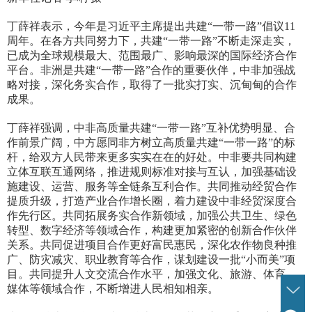
丁薛祥表示，今年是习近平主席提出共建“一带一路”倡议11
周年。在各方共同努力下，共建“一带一路”不断走深走实，
已成为全球规模最大、范围最广、影响最深的国际经济合作
平台。非洲是共建“一带一路”合作的重要伙伴，中非加强战
略对接，深化务实合作，取得了一批实打实、沉甸甸的合作
成果。
丁薛祥强调，中非高质量共建“一带一路”互补优势明显、合
作前景广阔，中方愿同非方树立高质量共建“一带一路”的标
杆，给双方人民带来更多实实在在的好处。中非要共同构建
立体互联互通网络，推进规则标准对接与互认，加强基础设
施建设、运营、服务等全链条互利合作。共同推动经贸合作
提质升级，打造产业合作增长圈，着力建设中非经贸深度合
作先行区。共同拓展务实合作新领域，加强公共卫生、绿色
转型、数字经济等领域合作，构建更加紧密的创新合作伙伴
关系。共同促进项目合作更好富民惠民，深化农作物良种推
广、防灾减灾、职业教育等合作，谋划建设一批“小而美”项
目。共同提升人文交流合作水平，加强文化、旅游、体育、
媒体等领域合作，不断增进人民相知相亲。