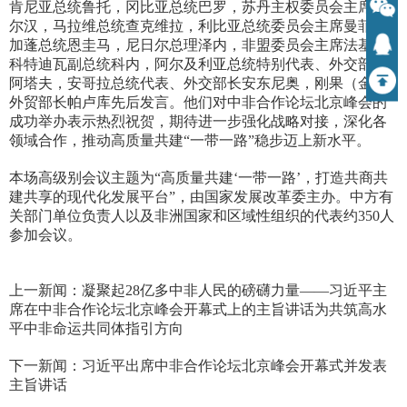
肯尼亚总统鲁托，冈比亚总统巴罗，苏丹主权委员会主席布
尔汉，马拉维总统查克维拉，利比亚总统委员会主席曼菲，
加蓬总统恩圭马，尼日尔总理泽内，非盟委员会主席法基，
科特迪瓦副总统科内，阿尔及利亚总统特别代表、外交部长
阿塔夫，安哥拉总统代表、外交部长安东尼奥，刚果（金）
外贸部长帕卢库先后发言。他们对中非合作论坛北京峰会的
成功举办表示热烈祝贺，期待进一步强化战略对接，深化各
领域合作，推动高质量共建“一带一路”稳步迈上新水平。
本场高级别会议主题为“高质量共建‘一带一路’，打造共商共
建共享的现代化发展平台”，由国家发展改革委主办。中方有
关部门单位负责人以及非洲国家和区域性组织的代表约350人
参加会议。
上一新闻：
凝聚起28亿多中非人民的磅礴力量——习近平主
席在中非合作论坛北京峰会开幕式上的主旨讲话为共筑高水
平中非命运共同体指引方向
下一新闻：
习近平出席中非合作论坛北京峰会开幕式并发表
主旨讲话