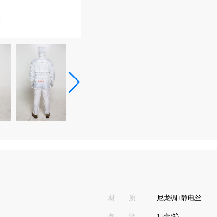
材 质：
尼龙绸+静电丝
包 装：
15套/箱